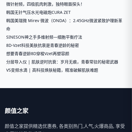
微针射频，四极肌肉刺激，独特眼唇探头！
韩国无针气压水光电磁炮CURA ZET
韩国美瑞微 Mirev 微波（ONDA）：2.45GHz微波紧致护理新革
命
SINESON神之手多维射频—细胞平衡疗法
8D-Vzet科技美肤抗衰是青春逆龄的秘密
想要青春逆龄8D穿梭Vzet再塑容颜
分层导入仪 | 肌肤逆时抗衰：岁月无痕，青春常驻的秘密武器
VS变频水滴 | 高科技焕肤秘籍，精准破解肌肤难题
颜值之家
颜值之家提供精选优惠券, 各类别热门,人气,火爆商品, 享受